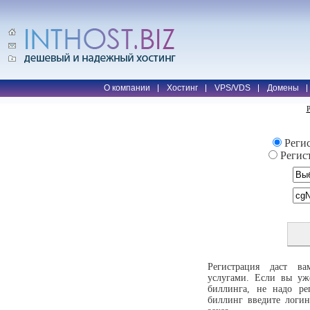
О компании
Хостинг
VPS/VDS
Домены
Р
Регис
Регист
Регистрация даст ва
услугами. Если вы уж
биллинга, не надо ре
биллинг введите логи